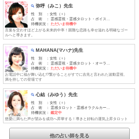
弥呼（みこ）先生
性 別 ：女性（♀）
占 術 ： 霊感霊視・霊感タロット・ボイス…
待機状況：
ただいま待機中
言葉を交わすほど上がる未来的中率！困難な恋路も幸せ溢れる明確なゴー
ルへと導きます。
MAHANA(マハナ)先生
性 別 ：女性（♀）
占 術 ： 霊感霊視・霊感タロット・オーラ…
待機状況：
ただいま待機中
お電話中に福が舞い込む!?繋がることがすでに吉兆と言われた波動霊視、
満を持しての登場です
心結（みゆう）先生
性 別 ：女性（♀）
占 術 ： 霊感タロット・霊感オラクルカー…
待機状況：
鑑定中
慈愛に満ちた声が望みを成功へ昇華する！導きと好転の運気上昇タロット
他の占い師を見る