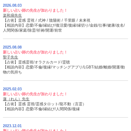
2026.08.03
新しい占い師の先生が加わりました！
楽和扇先生
【占術】霊感 霊視 / 式神 / 陰陽術 / 千里眼 / 未来視
【相談内容】恋愛/不倫/縁結び/復活愛/復縁/縁切り/金銭/仕事/健康/改名/
人間関係/家庭/除霊/祈祷/開運/前世
2025.08.08
新しい占い師の先生が加わりました！
聖子先生
【占術】霊感霊視/オラクルカード/霊聴
【相談内容】恋愛/不倫/復縁/マッチングアプリ/LGBT/結婚/離婚/開運/動
物の気持ち
2025.02.03
新しい占い師の先生が加わりました！
蓮（れん）先生
【占術】霊感 霊視/霊感タロット/龍不動（言霊）
【相談内容】恋愛/不倫/縁結び/人間関係/復縁
2023.12.01
新しい占い師の先生が加わりました！