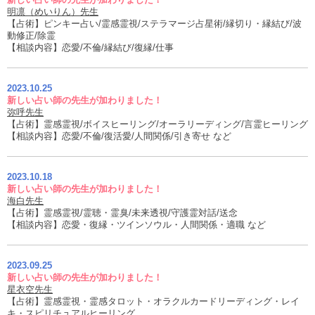
明凛（めいりん）先生
【占術】ピンキー占い/霊感霊視/ステラマージ占星術/縁切り・縁結び/波
動修正/除霊
【相談内容】恋愛/不倫/縁結び/復縁/仕事
2023.10.25
新しい占い師の先生が加わりました！
弥呼先生
【占術】霊感霊視/ボイスヒーリング/オーラリーディング/言霊ヒーリング
【相談内容】恋愛/不倫/復活愛/人間関係/引き寄せ など
2023.10.18
新しい占い師の先生が加わりました！
海白先生
【占術】霊感霊視/霊聴・霊臭/未来透視/守護霊対話/送念
【相談内容】恋愛・復縁・ツインソウル・人間関係・適職 など
2023.09.25
新しい占い師の先生が加わりました！
星衣空先生
【占術】霊感霊視・霊感タロット・オラクルカードリーディング・レイ
キ・スピリチュアルヒーリング