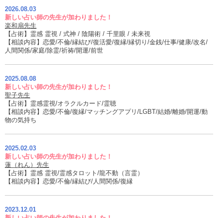
2026.08.03
新しい占い師の先生が加わりました！
楽和扇先生
【占術】霊感 霊視 / 式神 / 陰陽術 / 千里眼 / 未来視
【相談内容】恋愛/不倫/縁結び/復活愛/復縁/縁切り/金銭/仕事/健康/改名/
人間関係/家庭/除霊/祈祷/開運/前世
2025.08.08
新しい占い師の先生が加わりました！
聖子先生
【占術】霊感霊視/オラクルカード/霊聴
【相談内容】恋愛/不倫/復縁/マッチングアプリ/LGBT/結婚/離婚/開運/動
物の気持ち
2025.02.03
新しい占い師の先生が加わりました！
蓮（れん）先生
【占術】霊感 霊視/霊感タロット/龍不動（言霊）
【相談内容】恋愛/不倫/縁結び/人間関係/復縁
2023.12.01
新しい占い師の先生が加わりました！