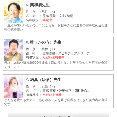
楽和扇先生
性 別 ：男性（♂）
占 術 ： 霊感 霊視 / 式神 / 陰陽…
待機状況：
鑑定中
「連絡が来ない恋」の出口はこちら！お相手の心に運命の楔を埋め込む逆
転の式神使い
叶（かのう）先生
性 別 ：男性（♂）
占 術 ： 霊感霊視・スピリチュアルリーデ…
待機状況：
ただいま待機中
復縁・縁結び祈祷30000件達成！目に視えない世界を熟知した行者が奇跡
を起こす！
結真（ゆま）先生
性 別 ：女性（♀）
占 術 ： 霊感 霊視・波動修正・四柱推命…
待機状況：
ただいま待機中
どんな恋愛でも大丈夫！あらゆる二人を繋げ発展させてきた実力者の登場
です！