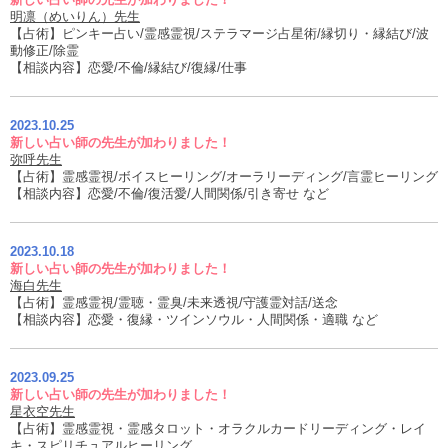
明凛（めいりん）先生
【占術】ピンキー占い/霊感霊視/ステラマージ占星術/縁切り・縁結び/波
動修正/除霊
【相談内容】恋愛/不倫/縁結び/復縁/仕事
2023.10.25
新しい占い師の先生が加わりました！
弥呼先生
【占術】霊感霊視/ボイスヒーリング/オーラリーディング/言霊ヒーリング
【相談内容】恋愛/不倫/復活愛/人間関係/引き寄せ など
2023.10.18
新しい占い師の先生が加わりました！
海白先生
【占術】霊感霊視/霊聴・霊臭/未来透視/守護霊対話/送念
【相談内容】恋愛・復縁・ツインソウル・人間関係・適職 など
2023.09.25
新しい占い師の先生が加わりました！
星衣空先生
【占術】霊感霊視・霊感タロット・オラクルカードリーディング・レイ
キ・スピリチュアルヒーリング