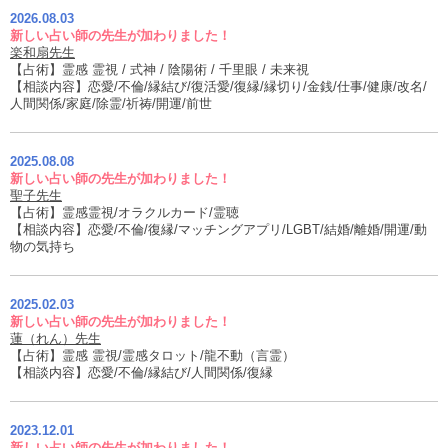
2026.08.03
新しい占い師の先生が加わりました！
楽和扇先生
【占術】霊感 霊視 / 式神 / 陰陽術 / 千里眼 / 未来視
【相談内容】恋愛/不倫/縁結び/復活愛/復縁/縁切り/金銭/仕事/健康/改名/
人間関係/家庭/除霊/祈祷/開運/前世
2025.08.08
新しい占い師の先生が加わりました！
聖子先生
【占術】霊感霊視/オラクルカード/霊聴
【相談内容】恋愛/不倫/復縁/マッチングアプリ/LGBT/結婚/離婚/開運/動
物の気持ち
2025.02.03
新しい占い師の先生が加わりました！
蓮（れん）先生
【占術】霊感 霊視/霊感タロット/龍不動（言霊）
【相談内容】恋愛/不倫/縁結び/人間関係/復縁
2023.12.01
新しい占い師の先生が加わりました！