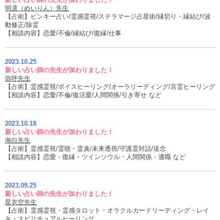
明凛（めいりん）先生
【占術】ピンキー占い/霊感霊視/ステラマージ占星術/縁切り・縁結び/波
動修正/除霊
【相談内容】恋愛/不倫/縁結び/復縁/仕事
2023.10.25
新しい占い師の先生が加わりました！
弥呼先生
【占術】霊感霊視/ボイスヒーリング/オーラリーディング/言霊ヒーリング
【相談内容】恋愛/不倫/復活愛/人間関係/引き寄せ など
2023.10.18
新しい占い師の先生が加わりました！
海白先生
【占術】霊感霊視/霊聴・霊臭/未来透視/守護霊対話/送念
【相談内容】恋愛・復縁・ツインソウル・人間関係・適職 など
2023.09.25
新しい占い師の先生が加わりました！
星衣空先生
【占術】霊感霊視・霊感タロット・オラクルカードリーディング・レイ
キ・スピリチュアルヒーリング