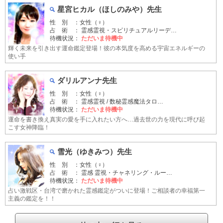
星宮ヒカル（ほしのみや）先生
性 別 ：女性（♀）
占 術 ： 霊感霊視・スピリチュアルリーデ…
待機状況：
ただいま待機中
輝く未来を引き出す運命鑑定登場！彼の本気度を高める宇宙エネルギーの
使い手
ダリルアンナ先生
性 別 ：女性（♀）
占 術 ： 霊感霊視 / 数秘霊感魔法タロ…
待機状況：
ただいま待機中
運命を書き換え真実の愛を手に入れたい方へ…過去世の力を現代に呼び起
こす女神降臨！
雪光（ゆきみつ）先生
性 別 ：女性（♀）
占 術 ： 霊感 霊視・チャネリング・ルー…
待機状況：
ただいま待機中
占い激戦区・台湾で磨かれた霊感鑑定がついに登場！ご相談者の幸福第一
主義の鑑定を！！