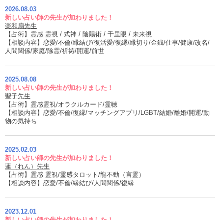
2026.08.03
新しい占い師の先生が加わりました！
楽和扇先生
【占術】霊感 霊視 / 式神 / 陰陽術 / 千里眼 / 未来視
【相談内容】恋愛/不倫/縁結び/復活愛/復縁/縁切り/金銭/仕事/健康/改名/
人間関係/家庭/除霊/祈祷/開運/前世
2025.08.08
新しい占い師の先生が加わりました！
聖子先生
【占術】霊感霊視/オラクルカード/霊聴
【相談内容】恋愛/不倫/復縁/マッチングアプリ/LGBT/結婚/離婚/開運/動
物の気持ち
2025.02.03
新しい占い師の先生が加わりました！
蓮（れん）先生
【占術】霊感 霊視/霊感タロット/龍不動（言霊）
【相談内容】恋愛/不倫/縁結び/人間関係/復縁
2023.12.01
新しい占い師の先生が加わりました！