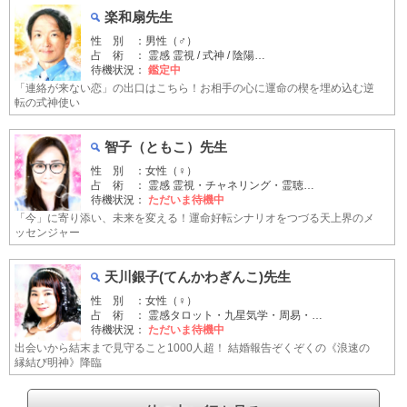
楽和扇先生
性 別 ：男性（♂）
占 術 ： 霊感 霊視 / 式神 / 陰陽…
待機状況：
鑑定中
「連絡が来ない恋」の出口はこちら！お相手の心に運命の楔を埋め込む逆
転の式神使い
智子（ともこ）先生
性 別 ：女性（♀）
占 術 ： 霊感 霊視・チャネリング・霊聴…
待機状況：
ただいま待機中
「今」に寄り添い、未来を変える！運命好転シナリオをつづる天上界のメ
ッセンジャー
天川銀子(てんかわぎんこ)先生
性 別 ：女性（♀）
占 術 ： 霊感タロット・九星気学・周易・…
待機状況：
ただいま待機中
出会いから結末まで見守ること1000人超！ 結婚報告ぞくぞくの《浪速の
縁結び明神》降臨