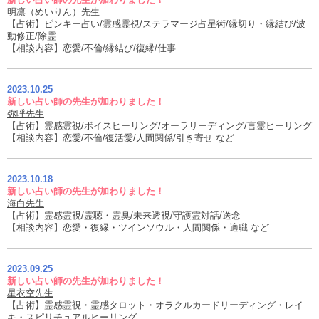
明凛（めいりん）先生
【占術】ピンキー占い/霊感霊視/ステラマージ占星術/縁切り・縁結び/波
動修正/除霊
【相談内容】恋愛/不倫/縁結び/復縁/仕事
2023.10.25
新しい占い師の先生が加わりました！
弥呼先生
【占術】霊感霊視/ボイスヒーリング/オーラリーディング/言霊ヒーリング
【相談内容】恋愛/不倫/復活愛/人間関係/引き寄せ など
2023.10.18
新しい占い師の先生が加わりました！
海白先生
【占術】霊感霊視/霊聴・霊臭/未来透視/守護霊対話/送念
【相談内容】恋愛・復縁・ツインソウル・人間関係・適職 など
2023.09.25
新しい占い師の先生が加わりました！
星衣空先生
【占術】霊感霊視・霊感タロット・オラクルカードリーディング・レイ
キ・スピリチュアルヒーリング