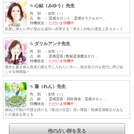
心結（みゆう）先生
性 別 ：女性（♀）
占 術 ： 霊感タロット・霊感オラクルカー…
待機状況：
ただいま待機中
慈愛に満ちた声が望みを成功へ昇華する！導きと好転の運気上昇タロット
ダリルアンナ先生
性 別 ：女性（♀）
占 術 ： 霊感霊視 / 数秘霊感魔法タロ…
待機状況：
ただいま待機中
運命を書き換え真実の愛を手に入れたい方へ…過去世の力を現代に呼び起
こす女神降臨！
蓮（れん）先生
性 別 ：女性（♀）
占 術 ： 霊感霊視・四柱推命・霊感タロッ…
待機状況：
ただいま待機中
縁結び不動の守護を授ける《復活の言霊》使い降臨！熟練霊感鑑定があな
たの運命を変える
他の占い師を見る