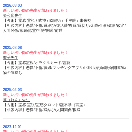
2026.08.03
新しい占い師の先生が加わりました！
楽和扇先生
【占術】霊感 霊視 / 式神 / 陰陽術 / 千里眼 / 未来視
【相談内容】恋愛/不倫/縁結び/復活愛/復縁/縁切り/金銭/仕事/健康/改名/
人間関係/家庭/除霊/祈祷/開運/前世
2025.08.08
新しい占い師の先生が加わりました！
聖子先生
【占術】霊感霊視/オラクルカード/霊聴
【相談内容】恋愛/不倫/復縁/マッチングアプリ/LGBT/結婚/離婚/開運/動
物の気持ち
2025.02.03
新しい占い師の先生が加わりました！
蓮（れん）先生
【占術】霊感 霊視/霊感タロット/龍不動（言霊）
【相談内容】恋愛/不倫/縁結び/人間関係/復縁
2023.12.01
新しい占い師の先生が加わりました！