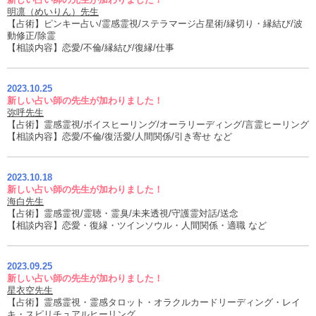
明凛（めいりん）先生
【占術】ピンキー占い/霊感霊視/ステラマージ占星術/縁切り・縁結び/波
動修正/除霊
【相談内容】恋愛/不倫/縁結び/復縁/仕事
2023.10.25
新しい占い師の先生が加わりました！
弥呼先生
【占術】霊感霊視/ボイスヒーリング/オーラリーディング/言霊ヒーリング
【相談内容】恋愛/不倫/復活愛/人間関係/引き寄せ など
2023.10.18
新しい占い師の先生が加わりました！
海白先生
【占術】霊感霊視/霊聴・霊臭/未来透視/守護霊対話/送念
【相談内容】恋愛・復縁・ツインソウル・人間関係・適職 など
2023.09.25
新しい占い師の先生が加わりました！
星衣空先生
【占術】霊感霊視・霊感タロット・オラクルカードリーディング・レイ
キ・スピリチュアルヒーリング