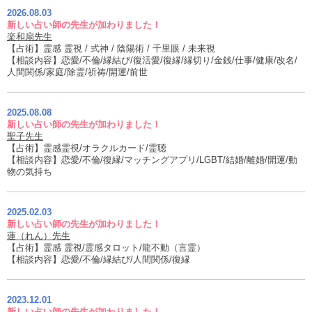
2026.08.03
新しい占い師の先生が加わりました！
楽和扇先生
【占術】霊感 霊視 / 式神 / 陰陽術 / 千里眼 / 未来視
【相談内容】恋愛/不倫/縁結び/復活愛/復縁/縁切り/金銭/仕事/健康/改名/
人間関係/家庭/除霊/祈祷/開運/前世
2025.08.08
新しい占い師の先生が加わりました！
聖子先生
【占術】霊感霊視/オラクルカード/霊聴
【相談内容】恋愛/不倫/復縁/マッチングアプリ/LGBT/結婚/離婚/開運/動
物の気持ち
2025.02.03
新しい占い師の先生が加わりました！
蓮（れん）先生
【占術】霊感 霊視/霊感タロット/龍不動（言霊）
【相談内容】恋愛/不倫/縁結び/人間関係/復縁
2023.12.01
新しい占い師の先生が加わりました！