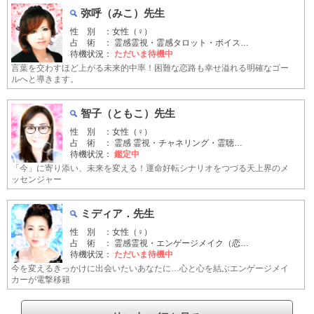
弥呼（みこ）先生
性 別 ：女性（♀）
占 術 ： 霊感霊視・霊感タロット・ボイス…
待機状況：
ただいま待機中
言葉を交わすほど上がる未来的中率！困難な恋路も幸せ溢れる明確なゴー
ルへと導きます。
智子（ともこ）先生
性 別 ：女性（♀）
占 術 ： 霊感 霊視・チャネリング・霊聴…
待機状況：
鑑定中
「今」に寄り添い、未来を変える！運命好転シナリオをつづる天上界のメ
ッセンジャー
ミディア．先生
性 別 ：女性（♀）
占 術 ： 霊感霊視・エンゲージメイク（恋…
待機状況：
ただいま待機中
今を変えるきっかけに出会いたいあなたに…心と心を結ぶエンゲージメイ
カーが電撃移籍