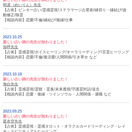
明凛（めいりん）先生
【占術】ピンキー占い/霊感霊視/ステラマージ占星術/縁切り・縁結び/波
動修正/除霊
【相談内容】恋愛/不倫/縁結び/復縁/仕事
2023.10.25
新しい占い師の先生が加わりました！
弥呼先生
【占術】霊感霊視/ボイスヒーリング/オーラリーディング/言霊ヒーリング
【相談内容】恋愛/不倫/復活愛/人間関係/引き寄せ など
2023.10.18
新しい占い師の先生が加わりました！
海白先生
【占術】霊感霊視/霊聴・霊臭/未来透視/守護霊対話/送念
【相談内容】恋愛・復縁・ツインソウル・人間関係・適職 など
2023.09.25
新しい占い師の先生が加わりました！
星衣空先生
【占術】霊感霊視・霊感タロット・オラクルカードリーディング・レイ
キ・スピリチュアルヒーリング