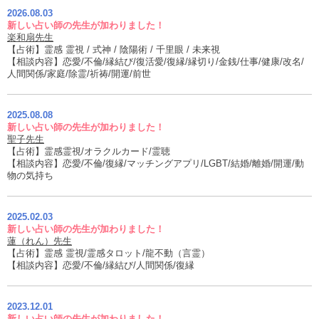
2026.08.03
新しい占い師の先生が加わりました！
楽和扇先生
【占術】霊感 霊視 / 式神 / 陰陽術 / 千里眼 / 未来視
【相談内容】恋愛/不倫/縁結び/復活愛/復縁/縁切り/金銭/仕事/健康/改名/
人間関係/家庭/除霊/祈祷/開運/前世
2025.08.08
新しい占い師の先生が加わりました！
聖子先生
【占術】霊感霊視/オラクルカード/霊聴
【相談内容】恋愛/不倫/復縁/マッチングアプリ/LGBT/結婚/離婚/開運/動
物の気持ち
2025.02.03
新しい占い師の先生が加わりました！
蓮（れん）先生
【占術】霊感 霊視/霊感タロット/龍不動（言霊）
【相談内容】恋愛/不倫/縁結び/人間関係/復縁
2023.12.01
新しい占い師の先生が加わりました！