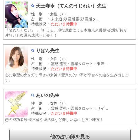
天王寺令（てんのうじれい）先生
性 別 ：女性（♀）
占 術 ： 未来透視/ 霊感霊視/ 霊感タ…
待機状況：
ただいま待機中
『諦めたくない』→『叶える』現役尼僧による本格未来透視×恋愛祈祷が
片想いも復縁も成就へと導く！
りぼん先生
性 別 ：女性（♀）
占 術 ： 霊感 霊視・霊感タロット・東洋…
待機状況：
ただいま待機中
心に希望の火を灯す導きの女神！驚異の的中率が幸せへの道を生み出しま
す。
あいの先生
性 別 ：女性（♀）
占 術 ： 霊感 霊視・霊感タロット・サイ…
待機状況：
ただいま待機中
恋の成功者続出!不倫や復活愛など難しい恋にも強い味方！
他の占い師を見る