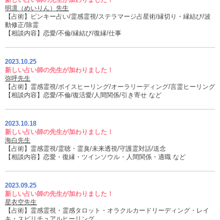
明凛（めいりん）先生
【占術】ピンキー占い/霊感霊視/ステラマージ占星術/縁切り・縁結び/波
動修正/除霊
【相談内容】恋愛/不倫/縁結び/復縁/仕事
2023.10.25
新しい占い師の先生が加わりました！
弥呼先生
【占術】霊感霊視/ボイスヒーリング/オーラリーディング/言霊ヒーリング
【相談内容】恋愛/不倫/復活愛/人間関係/引き寄せ など
2023.10.18
新しい占い師の先生が加わりました！
海白先生
【占術】霊感霊視/霊聴・霊臭/未来透視/守護霊対話/送念
【相談内容】恋愛・復縁・ツインソウル・人間関係・適職 など
2023.09.25
新しい占い師の先生が加わりました！
星衣空先生
【占術】霊感霊視・霊感タロット・オラクルカードリーディング・レイ
キ・スピリチュアルヒーリング