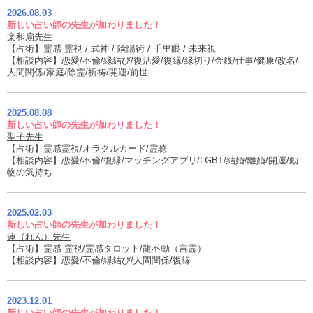
2026.08.03
新しい占い師の先生が加わりました！
楽和扇先生
【占術】霊感 霊視 / 式神 / 陰陽術 / 千里眼 / 未来視
【相談内容】恋愛/不倫/縁結び/復活愛/復縁/縁切り/金銭/仕事/健康/改名/
人間関係/家庭/除霊/祈祷/開運/前世
2025.08.08
新しい占い師の先生が加わりました！
聖子先生
【占術】霊感霊視/オラクルカード/霊聴
【相談内容】恋愛/不倫/復縁/マッチングアプリ/LGBT/結婚/離婚/開運/動
物の気持ち
2025.02.03
新しい占い師の先生が加わりました！
蓮（れん）先生
【占術】霊感 霊視/霊感タロット/龍不動（言霊）
【相談内容】恋愛/不倫/縁結び/人間関係/復縁
2023.12.01
新しい占い師の先生が加わりました！