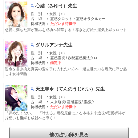
心結（みゆう）先生
性 別 ：女性（♀）
占 術 ： 霊感タロット・霊感オラクルカー…
待機状況：
ただいま待機中
慈愛に満ちた声が望みを成功へ昇華する！導きと好転の運気上昇タロット
ダリルアンナ先生
性 別 ：女性（♀）
占 術 ： 霊感霊視 / 数秘霊感魔法タロ…
待機状況：
鑑定中
運命を書き換え真実の愛を手に入れたい方へ…過去世の力を現代に呼び起
こす女神降臨！
天王寺令（てんのうじれい）先生
性 別 ：女性（♀）
占 術 ： 未来透視/ 霊感霊視/ 霊感タ…
待機状況：
ただいま待機中
『諦めたくない』→『叶える』現役尼僧による本格未来透視×恋愛祈祷が
片想いも復縁も成就へと導く！
他の占い師を見る