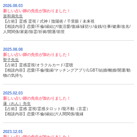
2026.08.03
新しい占い師の先生が加わりました！
楽和扇先生
【占術】霊感 霊視 / 式神 / 陰陽術 / 千里眼 / 未来視
【相談内容】恋愛/不倫/縁結び/復活愛/復縁/縁切り/金銭/仕事/健康/改名/
人間関係/家庭/除霊/祈祷/開運/前世
2025.08.08
新しい占い師の先生が加わりました！
聖子先生
【占術】霊感霊視/オラクルカード/霊聴
【相談内容】恋愛/不倫/復縁/マッチングアプリ/LGBT/結婚/離婚/開運/動
物の気持ち
2025.02.03
新しい占い師の先生が加わりました！
蓮（れん）先生
【占術】霊感 霊視/霊感タロット/龍不動（言霊）
【相談内容】恋愛/不倫/縁結び/人間関係/復縁
2023.12.01
新しい占い師の先生が加わりました！