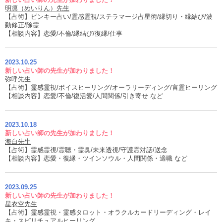
明凛（めいりん）先生
【占術】ピンキー占い/霊感霊視/ステラマージ占星術/縁切り・縁結び/波
動修正/除霊
【相談内容】恋愛/不倫/縁結び/復縁/仕事
2023.10.25
新しい占い師の先生が加わりました！
弥呼先生
【占術】霊感霊視/ボイスヒーリング/オーラリーディング/言霊ヒーリング
【相談内容】恋愛/不倫/復活愛/人間関係/引き寄せ など
2023.10.18
新しい占い師の先生が加わりました！
海白先生
【占術】霊感霊視/霊聴・霊臭/未来透視/守護霊対話/送念
【相談内容】恋愛・復縁・ツインソウル・人間関係・適職 など
2023.09.25
新しい占い師の先生が加わりました！
星衣空先生
【占術】霊感霊視・霊感タロット・オラクルカードリーディング・レイ
キ・スピリチュアルヒーリング