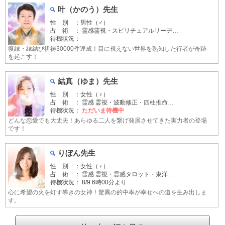
叶（かのう）先生
性 別 ：男性（♂）
占 術 ： 霊感霊視・スピリチュアルリーデ…
待機状況：
復縁・縁結び祈祷30000件達成！目に視えない世界を熟知した行者が奇跡
を起こす！
結真（ゆま）先生
性 別 ：女性（♀）
占 術 ： 霊感 霊視・波動修正・四柱推命…
待機状況：
ただいま待機中
どんな恋愛でも大丈夫！あらゆる二人を繋げ発展させてきた実力者の登場
です！
りぼん先生
性 別 ：女性（♀）
占 術 ： 霊感 霊視・霊感タロット・東洋…
待機状況：
8/9 6時00分より
心に希望の火を灯す導きの女神！驚異の的中率が幸せへの道を生み出しま
す。