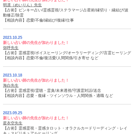
明凛（めいりん）先生
【占術】ピンキー占い/霊感霊視/ステラマージ占星術/縁切り・縁結び/波
動修正/除霊
【相談内容】恋愛/不倫/縁結び/復縁/仕事
2023.10.25
新しい占い師の先生が加わりました！
弥呼先生
【占術】霊感霊視/ボイスヒーリング/オーラリーディング/言霊ヒーリング
【相談内容】恋愛/不倫/復活愛/人間関係/引き寄せ など
2023.10.18
新しい占い師の先生が加わりました！
海白先生
【占術】霊感霊視/霊聴・霊臭/未来透視/守護霊対話/送念
【相談内容】恋愛・復縁・ツインソウル・人間関係・適職 など
2023.09.25
新しい占い師の先生が加わりました！
星衣空先生
【占術】霊感霊視・霊感タロット・オラクルカードリーディング・レイ
キ・スピリチュアルヒーリング