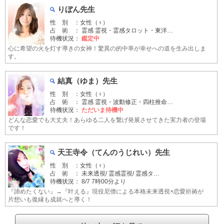
りぼん先生
性 別 ：女性（♀）
占 術 ： 霊感 霊視・霊感タロット・東洋…
待機状況：
鑑定中
心に希望の火を灯す導きの女神！驚異の的中率が幸せへの道を生み出しま
す。
結真（ゆま）先生
性 別 ：女性（♀）
占 術 ： 霊感 霊視・波動修正・四柱推命…
待機状況：
ただいま待機中
どんな恋愛でも大丈夫！あらゆる二人を繋げ発展させてきた実力者の登場
です！
天王寺令（てんのうじれい）先生
性 別 ：女性（♀）
占 術 ： 未来透視/ 霊感霊視/ 霊感タ…
待機状況：
8/7 7時00分より
『諦めたくない』→『叶える』現役尼僧による本格未来透視×恋愛祈祷が
片想いも復縁も成就へと導く！