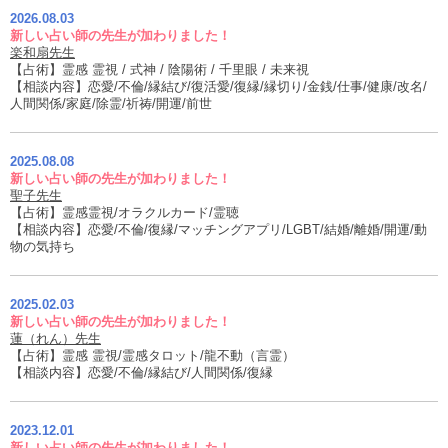
2026.08.03
新しい占い師の先生が加わりました！
楽和扇先生
【占術】霊感 霊視 / 式神 / 陰陽術 / 千里眼 / 未来視
【相談内容】恋愛/不倫/縁結び/復活愛/復縁/縁切り/金銭/仕事/健康/改名/
人間関係/家庭/除霊/祈祷/開運/前世
2025.08.08
新しい占い師の先生が加わりました！
聖子先生
【占術】霊感霊視/オラクルカード/霊聴
【相談内容】恋愛/不倫/復縁/マッチングアプリ/LGBT/結婚/離婚/開運/動
物の気持ち
2025.02.03
新しい占い師の先生が加わりました！
蓮（れん）先生
【占術】霊感 霊視/霊感タロット/龍不動（言霊）
【相談内容】恋愛/不倫/縁結び/人間関係/復縁
2023.12.01
新しい占い師の先生が加わりました！