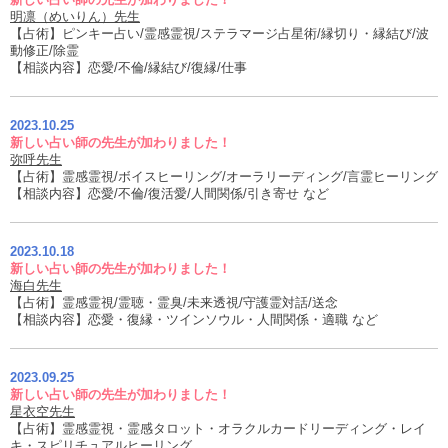
明凛（めいりん）先生
【占術】ピンキー占い/霊感霊視/ステラマージ占星術/縁切り・縁結び/波
動修正/除霊
【相談内容】恋愛/不倫/縁結び/復縁/仕事
2023.10.25
新しい占い師の先生が加わりました！
弥呼先生
【占術】霊感霊視/ボイスヒーリング/オーラリーディング/言霊ヒーリング
【相談内容】恋愛/不倫/復活愛/人間関係/引き寄せ など
2023.10.18
新しい占い師の先生が加わりました！
海白先生
【占術】霊感霊視/霊聴・霊臭/未来透視/守護霊対話/送念
【相談内容】恋愛・復縁・ツインソウル・人間関係・適職 など
2023.09.25
新しい占い師の先生が加わりました！
星衣空先生
【占術】霊感霊視・霊感タロット・オラクルカードリーディング・レイ
キ・スピリチュアルヒーリング