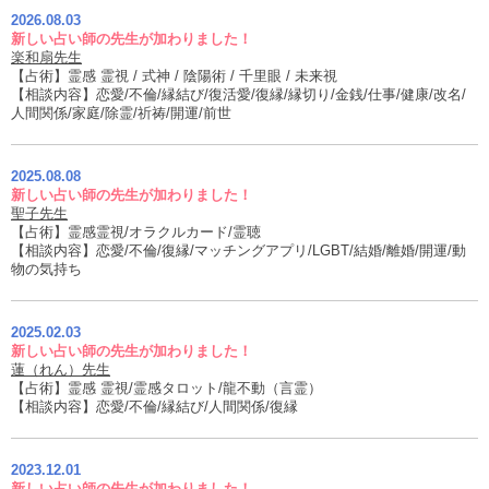
2026.08.03
新しい占い師の先生が加わりました！
楽和扇先生
【占術】霊感 霊視 / 式神 / 陰陽術 / 千里眼 / 未来視
【相談内容】恋愛/不倫/縁結び/復活愛/復縁/縁切り/金銭/仕事/健康/改名/
人間関係/家庭/除霊/祈祷/開運/前世
2025.08.08
新しい占い師の先生が加わりました！
聖子先生
【占術】霊感霊視/オラクルカード/霊聴
【相談内容】恋愛/不倫/復縁/マッチングアプリ/LGBT/結婚/離婚/開運/動
物の気持ち
2025.02.03
新しい占い師の先生が加わりました！
蓮（れん）先生
【占術】霊感 霊視/霊感タロット/龍不動（言霊）
【相談内容】恋愛/不倫/縁結び/人間関係/復縁
2023.12.01
新しい占い師の先生が加わりました！