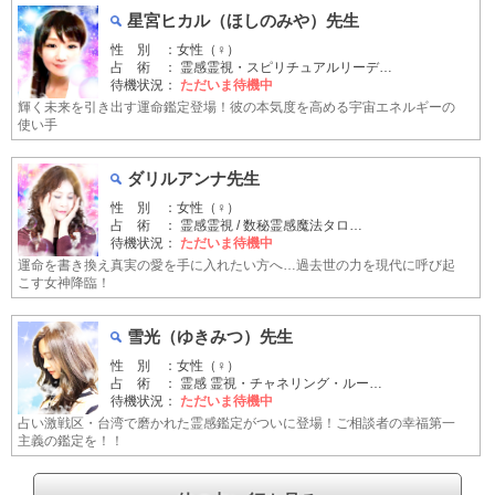
星宮ヒカル（ほしのみや）先生
性 別 ：女性（♀）
占 術 ： 霊感霊視・スピリチュアルリーデ…
待機状況：
ただいま待機中
輝く未来を引き出す運命鑑定登場！彼の本気度を高める宇宙エネルギーの
使い手
ダリルアンナ先生
性 別 ：女性（♀）
占 術 ： 霊感霊視 / 数秘霊感魔法タロ…
待機状況：
ただいま待機中
運命を書き換え真実の愛を手に入れたい方へ…過去世の力を現代に呼び起
こす女神降臨！
雪光（ゆきみつ）先生
性 別 ：女性（♀）
占 術 ： 霊感 霊視・チャネリング・ルー…
待機状況：
ただいま待機中
占い激戦区・台湾で磨かれた霊感鑑定がついに登場！ご相談者の幸福第一
主義の鑑定を！！