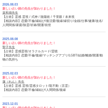
2026.08.03
新しい占い師の先生が加わりました！
楽和扇先生
【占術】霊感 霊視 / 式神 / 陰陽術 / 千里眼 / 未来視
【相談内容】恋愛/不倫/縁結び/復活愛/復縁/縁切り/金銭/仕事/健康/改名/
人間関係/家庭/除霊/祈祷/開運/前世
2025.08.08
新しい占い師の先生が加わりました！
聖子先生
【占術】霊感霊視/オラクルカード/霊聴
【相談内容】恋愛/不倫/復縁/マッチングアプリ/LGBT/結婚/離婚/開運/動
物の気持ち
2025.02.03
新しい占い師の先生が加わりました！
蓮（れん）先生
【占術】霊感 霊視/霊感タロット/龍不動（言霊）
【相談内容】恋愛/不倫/縁結び/人間関係/復縁
2023.12.01
新しい占い師の先生が加わりました！