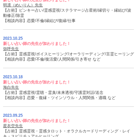
明凛（めいりん）先生
【占術】ピンキー占い/霊感霊視/ステラマージ占星術/縁切り・縁結び/波
動修正/除霊
【相談内容】恋愛/不倫/縁結び/復縁/仕事
2023.10.25
新しい占い師の先生が加わりました！
弥呼先生
【占術】霊感霊視/ボイスヒーリング/オーラリーディング/言霊ヒーリング
【相談内容】恋愛/不倫/復活愛/人間関係/引き寄せ など
2023.10.18
新しい占い師の先生が加わりました！
海白先生
【占術】霊感霊視/霊聴・霊臭/未来透視/守護霊対話/送念
【相談内容】恋愛・復縁・ツインソウル・人間関係・適職 など
2023.09.25
新しい占い師の先生が加わりました！
星衣空先生
【占術】霊感霊視・霊感タロット・オラクルカードリーディング・レイ
キ・スピリチュアルヒーリング