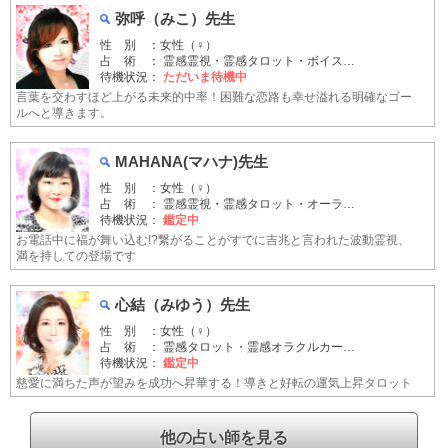
弥呼（みこ）先生
性 別 ：女性（♀）
占 術 ： 霊感霊視・霊感タロット・ボイス…
待機状況：
ただいま待機中
言葉を交わすほど上がる未来的中率！困難な恋路も幸せ溢れる明確なゴー
ルへと導きます。
MAHANA(マハナ)先生
性 別 ：女性（♀）
占 術 ： 霊感霊視・霊感タロット・オーラ…
待機状況：
鑑定中
お電話中に福が舞い込む!?繋がることがすでに吉兆と言われた波動霊視、
満を持しての登場です
心結（みゆう）先生
性 別 ：女性（♀）
占 術 ： 霊感タロット・霊感オラクルカー…
待機状況：
鑑定中
慈愛に満ちた声が望みを成功へ昇華する！導きと好転の運気上昇タロット
他の占い師を見る