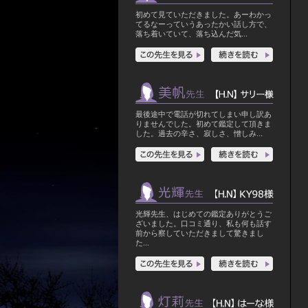
時から紹介制の除霊・対面鑑定を行
っておりました。
初めて見ていただきました。あーわかっ
てるなーっていうあったかい話し方で、
高野山での修業を経て「人の笑顔を
落ち着いていて、落ち込んだ気...
守りたい」「平和になってもらいた
い」という願いを叶える術を身に着
けました。
望む未来を手に入れる為の占術は一
通りご用意しております。
心の底から安心できる「大丈夫」
最後途中で電話が切れてしまい申し訳あ
を、皆さんの毎日にお届けする所存
りませんでした。初めて鑑定して頂きま
です。
した。過去の辛さ、寂しさ、憎しみ...
この電話があなたの幸福の一助とな
りますように。
2025.08.08
新しい占い師の先生が加わりまし
光輝先生、はじめての鑑定ありがとうご
ざいました。口コミ通り、私も何も話す
た！
前から察していただきまして驚きまし
た...