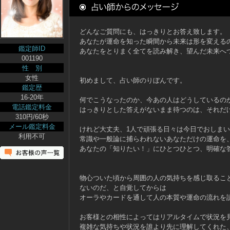
どんなご質問にも、はっきりとお答え致します。
あなたが運命を知った瞬間から未来は形を変える
鑑定師ID
あなたをとりまく全てを読み解き、望んだ未来へ
001190
性 別
女性
初めまして、占い師のりぼんです。
鑑定歴
16-20年
何でこうなったのか、今あの人はどうしているの
電話鑑定料金
はっきりとした答えがないまま待つのは、それだ
310円/60秒
メール鑑定料金
けれど大丈夫、1人で頑張る日々は今日でおしま
利用不可
常識や一般論に捕らわれないあなただけの運命を
あなたの「知りたい！」にひとつひとつ、明確な
物心ついた頃から周囲の人の気持ちを感じ取るこ
ないのだ、と自覚してからは
オーラやカードを通して人の本質や運命の流れを
お客様との相性によってはリアルタイムで状況を
複雑な気持ちや状況を誰より先に理解してくれた