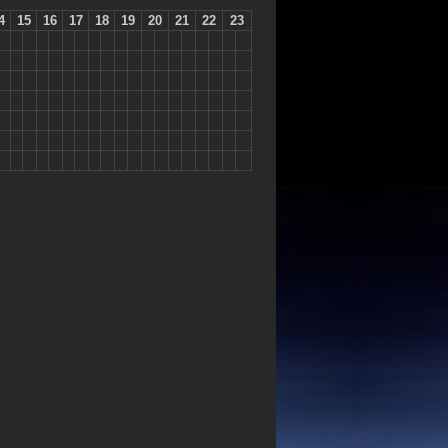
4
15
16
17
18
19
20
21
22
23