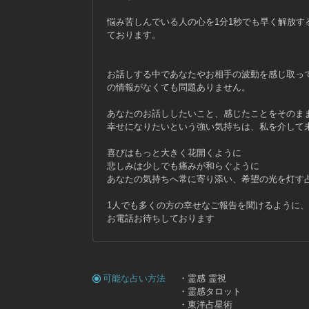
悩み苦しんでいる人の心を1分1秒でも早く解放す
ております。
お話しする中であなたやお相手の波動を感じ取っ
の情報がなくても問題ありません。
あなたのお話ししたいこと、感じたことをそのま
幸せになりたいという強い気持ちは、私を介して
喜びはもっと大きく花開くように
悲しみは少しでも痛みが和らぐように
あなたの気持ちへ常に寄り添い、希望の光を灯す
1人でも多くの方の幸せなご報告を聞けるように
お電話お待ちしております
可能な占い方法
・霊感 霊視
・霊感タロット
・東洋占星術