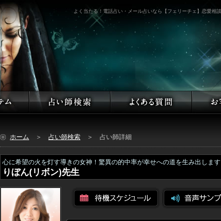
よく当たる！電話占い・メール占いなら【フェリーチェ】恋愛相
ホーム
＞
占い師検索
＞ 占い師詳細
心に希望の火を灯す導きの女神！驚異の的中率が幸せへの道を生み出します
りぼん(リボン)先生