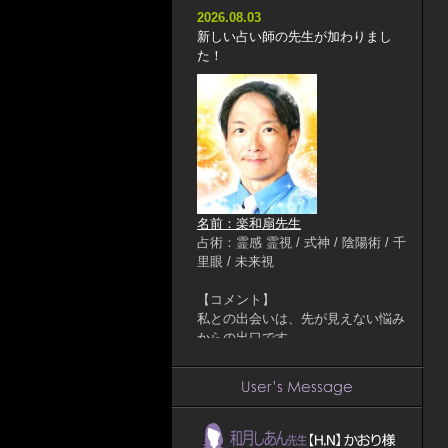
2026.08.03
新しい占い師の先生が加わりまし
た！
名前：楽和扇先生
占術：霊感 霊視 / 式神 / 陰陽術 / 千
里眼 / 未来視
【コメント】
私との出会いは、先が見えない悩み
からの出口です。
自分で動けない状況の方にも希望を
生み出すのが私の力。
必ずや皆さんのお役に立てると自負
しております。
幼少期より霊力を見出され、5歳の