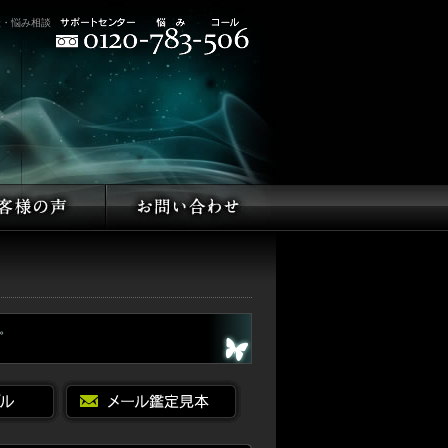
談・悩み相談
。