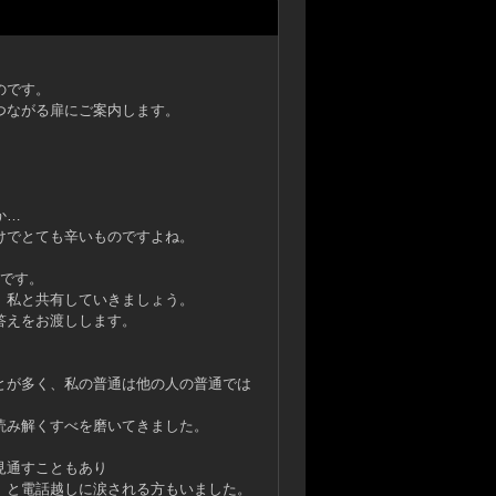
のです。
つながる扉にご案内します。
か…
けでとても辛いものですよね。
いです。
、私と共有していきましょう。
答えをお渡しします。
とが多く、私の普通は他の人の普通では
読み解くすべを磨いてきました。
見通すこともあり
、と電話越しに涙される方もいました。