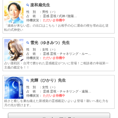
楽和扇先生
性 別 ：男性（♂）
占 術 ： 霊感 霊視 / 式神 / 陰陽…
待機状況：
ただいま待機中
「連絡が来ない恋」の出口はこちら！お相手の心に運命の楔を埋め込む逆
転の式神使い
雪光（ゆきみつ）先生
性 別 ：女性（♀）
占 術 ： 霊感 霊視・チャネリング・ルー…
待機状況：
ただいま待機中
占い激戦区・台湾で磨かれた霊感鑑定がついに登場！ご相談者の幸福第一
主義の鑑定を！！
光輝（ひかり）先生
性 別 ：女性（♀）
占 術 ： 霊感 霊視・チャネリング・遠隔…
待機状況：
ただいま待機中
鋭さと癒しを兼ね備えた新感覚の霊感鑑定いよいよ登場！願いへ進む力を
月の光が授けます。