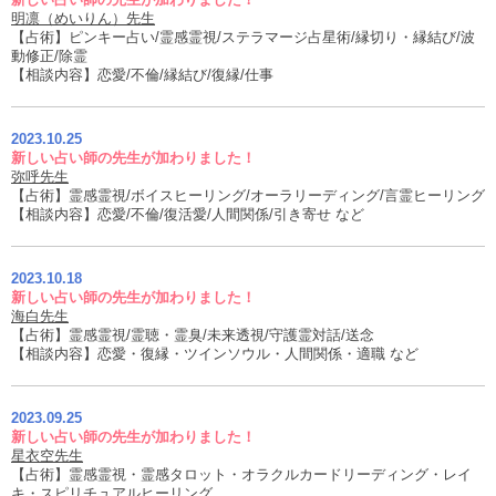
明凛（めいりん）先生
【占術】ピンキー占い/霊感霊視/ステラマージ占星術/縁切り・縁結び/波
動修正/除霊
【相談内容】恋愛/不倫/縁結び/復縁/仕事
2023.10.25
新しい占い師の先生が加わりました！
弥呼先生
【占術】霊感霊視/ボイスヒーリング/オーラリーディング/言霊ヒーリング
【相談内容】恋愛/不倫/復活愛/人間関係/引き寄せ など
2023.10.18
新しい占い師の先生が加わりました！
海白先生
【占術】霊感霊視/霊聴・霊臭/未来透視/守護霊対話/送念
【相談内容】恋愛・復縁・ツインソウル・人間関係・適職 など
2023.09.25
新しい占い師の先生が加わりました！
星衣空先生
【占術】霊感霊視・霊感タロット・オラクルカードリーディング・レイ
キ・スピリチュアルヒーリング