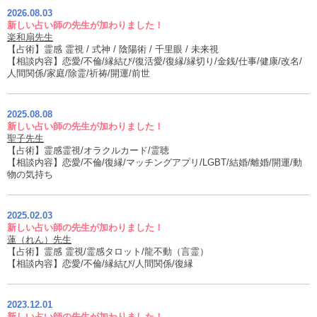
2026.08.03
新しい占い師の先生が加わりました！
楽和扇先生
【占術】霊感 霊視 / 式神 / 陰陽術 / 千里眼 / 未来視
【相談内容】恋愛/不倫/縁結び/復活愛/復縁/縁切り/金銭/仕事/健康/改名/
人間関係/家庭/除霊/祈祷/開運/前世
2025.08.08
新しい占い師の先生が加わりました！
聖子先生
【占術】霊感霊視/オラクルカード/霊聴
【相談内容】恋愛/不倫/復縁/マッチングアプリ/LGBT/結婚/離婚/開運/動
物の気持ち
2025.02.03
新しい占い師の先生が加わりました！
蓮（れん）先生
【占術】霊感 霊視/霊感タロット/龍不動（言霊）
【相談内容】恋愛/不倫/縁結び/人間関係/復縁
2023.12.01
新しい占い師の先生が加わりました！