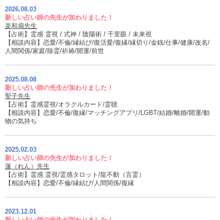
2026.08.03
新しい占い師の先生が加わりました！
楽和扇先生
【占術】霊感 霊視 / 式神 / 陰陽術 / 千里眼 / 未来視
【相談内容】恋愛/不倫/縁結び/復活愛/復縁/縁切り/金銭/仕事/健康/改名/
人間関係/家庭/除霊/祈祷/開運/前世
2025.08.08
新しい占い師の先生が加わりました！
聖子先生
【占術】霊感霊視/オラクルカード/霊聴
【相談内容】恋愛/不倫/復縁/マッチングアプリ/LGBT/結婚/離婚/開運/動
物の気持ち
2025.02.03
新しい占い師の先生が加わりました！
蓮（れん）先生
【占術】霊感 霊視/霊感タロット/龍不動（言霊）
【相談内容】恋愛/不倫/縁結び/人間関係/復縁
2023.12.01
新しい占い師の先生が加わりました！