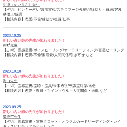
明凛（めいりん）先生
【占術】ピンキー占い/霊感霊視/ステラマージ占星術/縁切り・縁結び/波
動修正/除霊
【相談内容】恋愛/不倫/縁結び/復縁/仕事
2023.10.25
新しい占い師の先生が加わりました！
弥呼先生
【占術】霊感霊視/ボイスヒーリング/オーラリーディング/言霊ヒーリング
【相談内容】恋愛/不倫/復活愛/人間関係/引き寄せ など
2023.10.18
新しい占い師の先生が加わりました！
海白先生
【占術】霊感霊視/霊聴・霊臭/未来透視/守護霊対話/送念
【相談内容】恋愛・復縁・ツインソウル・人間関係・適職 など
2023.09.25
新しい占い師の先生が加わりました！
星衣空先生
【占術】霊感霊視・霊感タロット・オラクルカードリーディング・レイ
キ・スピリチュアルヒーリング