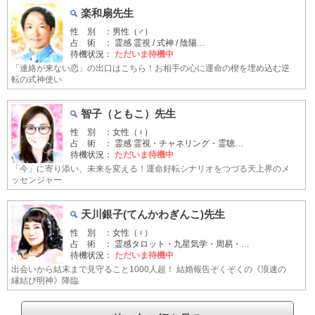
楽和扇先生
性 別 ：男性（♂）
占 術 ： 霊感 霊視 / 式神 / 陰陽…
待機状況：
ただいま待機中
「連絡が来ない恋」の出口はこちら！お相手の心に運命の楔を埋め込む逆
転の式神使い
智子（ともこ）先生
性 別 ：女性（♀）
占 術 ： 霊感 霊視・チャネリング・霊聴…
待機状況：
ただいま待機中
「今」に寄り添い、未来を変える！運命好転シナリオをつづる天上界のメ
ッセンジャー
天川銀子(てんかわぎんこ)先生
性 別 ：女性（♀）
占 術 ： 霊感タロット・九星気学・周易・…
待機状況：
ただいま待機中
出会いから結末まで見守ること1000人超！ 結婚報告ぞくぞくの《浪速の
縁結び明神》降臨