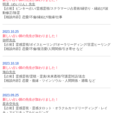
明凛（めいりん）先生
【占術】ピンキー占い/霊感霊視/ステラマージ占星術/縁切り・縁結び/波
動修正/除霊
【相談内容】恋愛/不倫/縁結び/復縁/仕事
2023.10.25
新しい占い師の先生が加わりました！
弥呼先生
【占術】霊感霊視/ボイスヒーリング/オーラリーディング/言霊ヒーリング
【相談内容】恋愛/不倫/復活愛/人間関係/引き寄せ など
2023.10.18
新しい占い師の先生が加わりました！
海白先生
【占術】霊感霊視/霊聴・霊臭/未来透視/守護霊対話/送念
【相談内容】恋愛・復縁・ツインソウル・人間関係・適職 など
2023.09.25
新しい占い師の先生が加わりました！
星衣空先生
【占術】霊感霊視・霊感タロット・オラクルカードリーディング・レイ
キ・スピリチュアルヒーリング