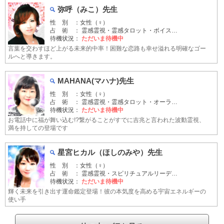
弥呼（みこ）先生
性 別 ：女性（♀）
占 術 ： 霊感霊視・霊感タロット・ボイス…
待機状況：
ただいま待機中
言葉を交わすほど上がる未来的中率！困難な恋路も幸せ溢れる明確なゴー
ルへと導きます。
MAHANA(マハナ)先生
性 別 ：女性（♀）
占 術 ： 霊感霊視・霊感タロット・オーラ…
待機状況：
ただいま待機中
お電話中に福が舞い込む!?繋がることがすでに吉兆と言われた波動霊視、
満を持しての登場です
星宮ヒカル（ほしのみや）先生
性 別 ：女性（♀）
占 術 ： 霊感霊視・スピリチュアルリーデ…
待機状況：
ただいま待機中
輝く未来を引き出す運命鑑定登場！彼の本気度を高める宇宙エネルギーの
使い手