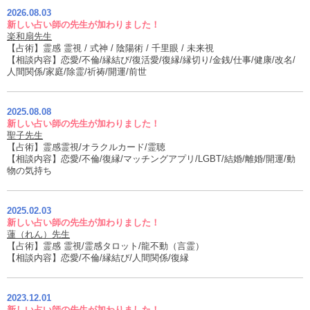
2026.08.03
新しい占い師の先生が加わりました！
楽和扇先生
【占術】霊感 霊視 / 式神 / 陰陽術 / 千里眼 / 未来視
【相談内容】恋愛/不倫/縁結び/復活愛/復縁/縁切り/金銭/仕事/健康/改名/
人間関係/家庭/除霊/祈祷/開運/前世
2025.08.08
新しい占い師の先生が加わりました！
聖子先生
【占術】霊感霊視/オラクルカード/霊聴
【相談内容】恋愛/不倫/復縁/マッチングアプリ/LGBT/結婚/離婚/開運/動
物の気持ち
2025.02.03
新しい占い師の先生が加わりました！
蓮（れん）先生
【占術】霊感 霊視/霊感タロット/龍不動（言霊）
【相談内容】恋愛/不倫/縁結び/人間関係/復縁
2023.12.01
新しい占い師の先生が加わりました！