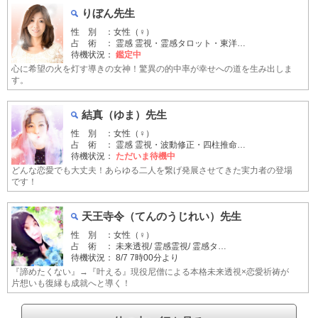
りぼん先生
性 別 ：女性（♀）
占 術 ： 霊感 霊視・霊感タロット・東洋…
待機状況：
鑑定中
心に希望の火を灯す導きの女神！驚異の的中率が幸せへの道を生み出しま
す。
結真（ゆま）先生
性 別 ：女性（♀）
占 術 ： 霊感 霊視・波動修正・四柱推命…
待機状況：
ただいま待機中
どんな恋愛でも大丈夫！あらゆる二人を繋げ発展させてきた実力者の登場
です！
天王寺令（てんのうじれい）先生
性 別 ：女性（♀）
占 術 ： 未来透視/ 霊感霊視/ 霊感タ…
待機状況：
8/7 7時00分より
『諦めたくない』→『叶える』現役尼僧による本格未来透視×恋愛祈祷が
片想いも復縁も成就へと導く！