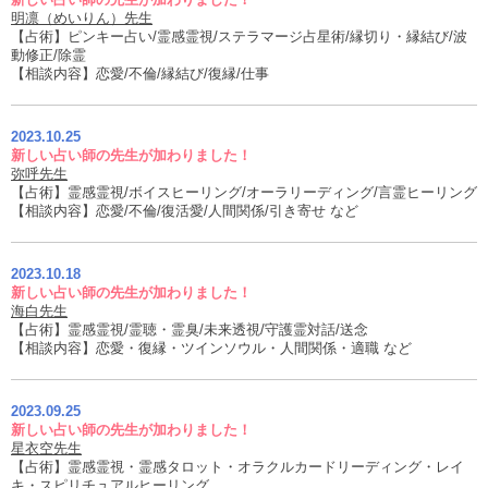
明凛（めいりん）先生
【占術】ピンキー占い/霊感霊視/ステラマージ占星術/縁切り・縁結び/波
動修正/除霊
【相談内容】恋愛/不倫/縁結び/復縁/仕事
2023.10.25
新しい占い師の先生が加わりました！
弥呼先生
【占術】霊感霊視/ボイスヒーリング/オーラリーディング/言霊ヒーリング
【相談内容】恋愛/不倫/復活愛/人間関係/引き寄せ など
2023.10.18
新しい占い師の先生が加わりました！
海白先生
【占術】霊感霊視/霊聴・霊臭/未来透視/守護霊対話/送念
【相談内容】恋愛・復縁・ツインソウル・人間関係・適職 など
2023.09.25
新しい占い師の先生が加わりました！
星衣空先生
【占術】霊感霊視・霊感タロット・オラクルカードリーディング・レイ
キ・スピリチュアルヒーリング