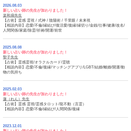
2026.08.03
新しい占い師の先生が加わりました！
楽和扇先生
【占術】霊感 霊視 / 式神 / 陰陽術 / 千里眼 / 未来視
【相談内容】恋愛/不倫/縁結び/復活愛/復縁/縁切り/金銭/仕事/健康/改名/
人間関係/家庭/除霊/祈祷/開運/前世
2025.08.08
新しい占い師の先生が加わりました！
聖子先生
【占術】霊感霊視/オラクルカード/霊聴
【相談内容】恋愛/不倫/復縁/マッチングアプリ/LGBT/結婚/離婚/開運/動
物の気持ち
2025.02.03
新しい占い師の先生が加わりました！
蓮（れん）先生
【占術】霊感 霊視/霊感タロット/龍不動（言霊）
【相談内容】恋愛/不倫/縁結び/人間関係/復縁
2023.12.01
新しい占い師の先生が加わりました！