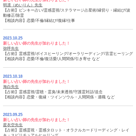
明凛（めいりん）先生
【占術】ピンキー占い/霊感霊視/ステラマージ占星術/縁切り・縁結び/波
動修正/除霊
【相談内容】恋愛/不倫/縁結び/復縁/仕事
2023.10.25
新しい占い師の先生が加わりました！
弥呼先生
【占術】霊感霊視/ボイスヒーリング/オーラリーディング/言霊ヒーリング
【相談内容】恋愛/不倫/復活愛/人間関係/引き寄せ など
2023.10.18
新しい占い師の先生が加わりました！
海白先生
【占術】霊感霊視/霊聴・霊臭/未来透視/守護霊対話/送念
【相談内容】恋愛・復縁・ツインソウル・人間関係・適職 など
2023.09.25
新しい占い師の先生が加わりました！
星衣空先生
【占術】霊感霊視・霊感タロット・オラクルカードリーディング・レイ
キ・スピリチュアルヒーリング