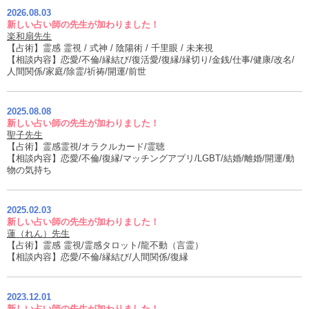
2026.08.03
新しい占い師の先生が加わりました！
楽和扇先生
【占術】霊感 霊視 / 式神 / 陰陽術 / 千里眼 / 未来視
【相談内容】恋愛/不倫/縁結び/復活愛/復縁/縁切り/金銭/仕事/健康/改名/
人間関係/家庭/除霊/祈祷/開運/前世
2025.08.08
新しい占い師の先生が加わりました！
聖子先生
【占術】霊感霊視/オラクルカード/霊聴
【相談内容】恋愛/不倫/復縁/マッチングアプリ/LGBT/結婚/離婚/開運/動
物の気持ち
2025.02.03
新しい占い師の先生が加わりました！
蓮（れん）先生
【占術】霊感 霊視/霊感タロット/龍不動（言霊）
【相談内容】恋愛/不倫/縁結び/人間関係/復縁
2023.12.01
新しい占い師の先生が加わりました！