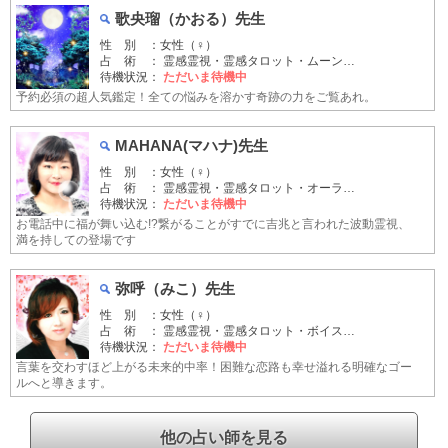
歌央瑠（かおる）先生
性 別 ：女性（♀）
占 術 ： 霊感霊視・霊感タロット・ムーン…
待機状況：
ただいま待機中
予約必須の超人気鑑定！全ての悩みを溶かす奇跡の力をご覧あれ。
MAHANA(マハナ)先生
性 別 ：女性（♀）
占 術 ： 霊感霊視・霊感タロット・オーラ…
待機状況：
ただいま待機中
お電話中に福が舞い込む!?繋がることがすでに吉兆と言われた波動霊視、
満を持しての登場です
弥呼（みこ）先生
性 別 ：女性（♀）
占 術 ： 霊感霊視・霊感タロット・ボイス…
待機状況：
ただいま待機中
言葉を交わすほど上がる未来的中率！困難な恋路も幸せ溢れる明確なゴー
ルへと導きます。
他の占い師を見る