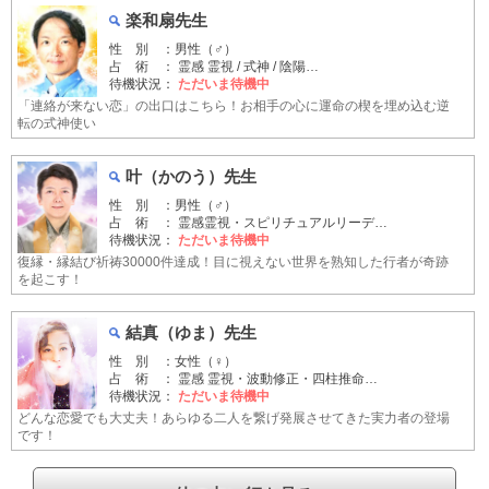
楽和扇先生
性 別 ：男性（♂）
占 術 ： 霊感 霊視 / 式神 / 陰陽…
待機状況：
ただいま待機中
「連絡が来ない恋」の出口はこちら！お相手の心に運命の楔を埋め込む逆
転の式神使い
叶（かのう）先生
性 別 ：男性（♂）
占 術 ： 霊感霊視・スピリチュアルリーデ…
待機状況：
ただいま待機中
復縁・縁結び祈祷30000件達成！目に視えない世界を熟知した行者が奇跡
を起こす！
結真（ゆま）先生
性 別 ：女性（♀）
占 術 ： 霊感 霊視・波動修正・四柱推命…
待機状況：
ただいま待機中
どんな恋愛でも大丈夫！あらゆる二人を繋げ発展させてきた実力者の登場
です！