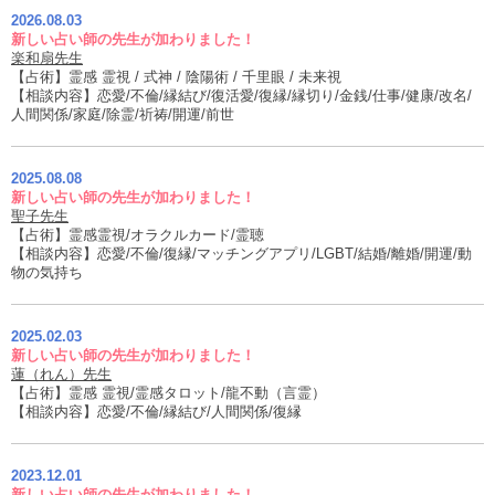
2026.08.03
新しい占い師の先生が加わりました！
楽和扇先生
【占術】霊感 霊視 / 式神 / 陰陽術 / 千里眼 / 未来視
【相談内容】恋愛/不倫/縁結び/復活愛/復縁/縁切り/金銭/仕事/健康/改名/
人間関係/家庭/除霊/祈祷/開運/前世
2025.08.08
新しい占い師の先生が加わりました！
聖子先生
【占術】霊感霊視/オラクルカード/霊聴
【相談内容】恋愛/不倫/復縁/マッチングアプリ/LGBT/結婚/離婚/開運/動
物の気持ち
2025.02.03
新しい占い師の先生が加わりました！
蓮（れん）先生
【占術】霊感 霊視/霊感タロット/龍不動（言霊）
【相談内容】恋愛/不倫/縁結び/人間関係/復縁
2023.12.01
新しい占い師の先生が加わりました！