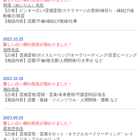
明凛（めいりん）先生
【占術】ピンキー占い/霊感霊視/ステラマージ占星術/縁切り・縁結び/波
動修正/除霊
【相談内容】恋愛/不倫/縁結び/復縁/仕事
2023.10.25
新しい占い師の先生が加わりました！
弥呼先生
【占術】霊感霊視/ボイスヒーリング/オーラリーディング/言霊ヒーリング
【相談内容】恋愛/不倫/復活愛/人間関係/引き寄せ など
2023.10.18
新しい占い師の先生が加わりました！
海白先生
【占術】霊感霊視/霊聴・霊臭/未来透視/守護霊対話/送念
【相談内容】恋愛・復縁・ツインソウル・人間関係・適職 など
2023.09.25
新しい占い師の先生が加わりました！
星衣空先生
【占術】霊感霊視・霊感タロット・オラクルカードリーディング・レイ
キ・スピリチュアルヒーリング